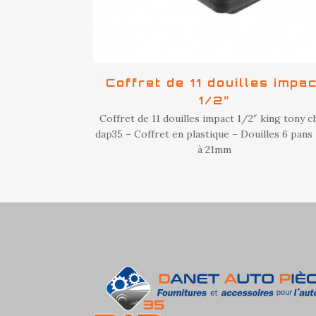
Coffret de 11 douilles impa
1/2″
Coffret de 11 douilles impact 1/2″ king tony c
dap35 – Coffret en plastique – Douilles 6 pans 
à 21mm