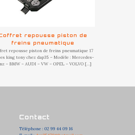
Coffret repousse piston de
freins pneumatique
fret repousse piston de freins pneumatique 17
ces king tony chez dap35 – Modèle : Mercedes-
nz – BMW – AUDI – VW – OPEL – VOLVO
[…]
Contact
Téléphone : 02 99 44 09 16