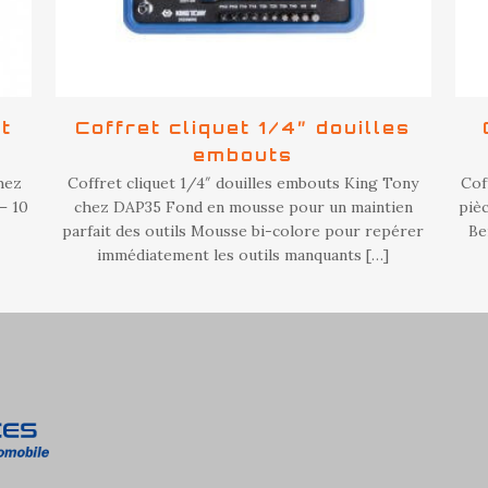
ct
Coffret cliquet 1/4″ douilles
embouts
hez
Coffret cliquet 1/4″ douilles embouts King Tony
Cof
– 10
chez DAP35 Fond en mousse pour un maintien
piè
parfait des outils Mousse bi-colore pour repérer
Be
immédiatement les outils manquants
[…]