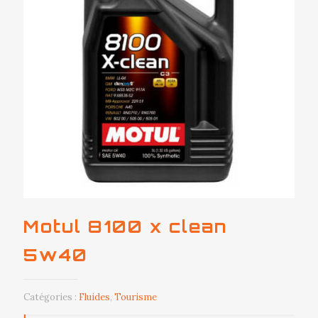
Motul 8100 x clean
5w40
Catégories :
Fluides
,
Tourisme