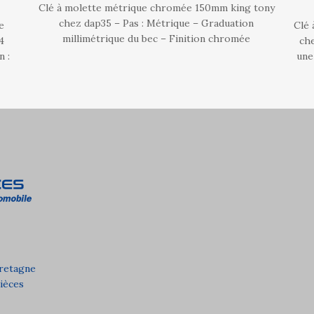
Clé à molette métrique chromée 150mm king tony
chez dap35 – Pas : Métrique – Graduation
e
Clé 
millimétrique du bec – Finition chromée
4
ch
 :
une
Bretagne
pièces