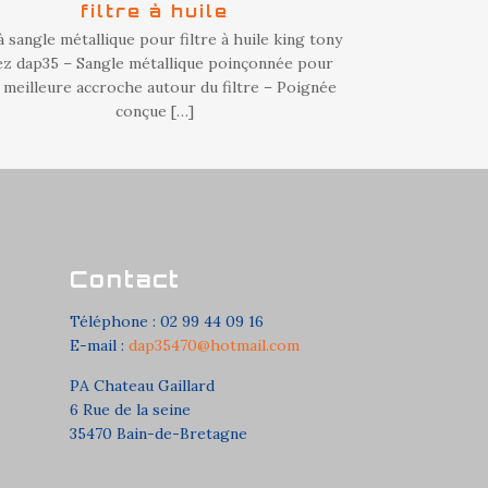
filtre à huile
à sangle métallique pour filtre à huile king tony
ez dap35 – Sangle métallique poinçonnée pour
 meilleure accroche autour du filtre – Poignée
conçue
[…]
Contact
Téléphone : 02 99 44 09 16
E-mail :
dap35470@hotmail.com
PA Chateau Gaillard
6 Rue de la seine
35470 Bain-de-Bretagne