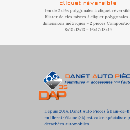
cliquet réversible
Jeu de 2 clés polygonales à cliquet réversibl
Blister de clés mixtes à cliquet polygonales 
dimensions métriques – 2 pièces Composition
8x10x12x13 – 16x17x18x19
Depuis 2014, Danet Auto Pièces à Bain-de-
en Ille-et-Vilaine (35) est votre spécialiste 
détachées automobiles.