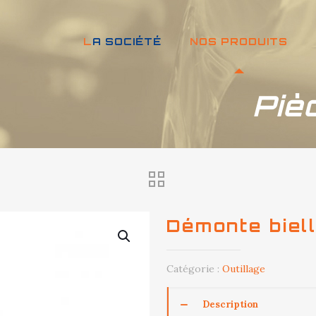
LA SOCIÉTÉ
NOS PRODUITS
Piè
Démonte biell
Catégorie :
Outillage
Description