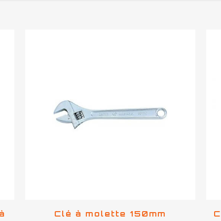
à
Clé à molette 150mm
C