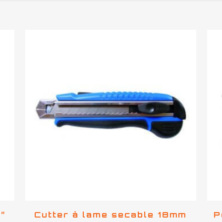
4″
Cutter à lame secable 18mm
P