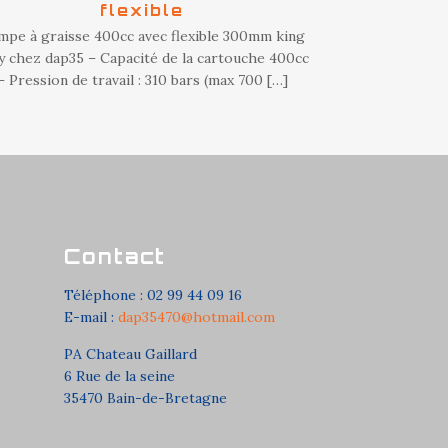
flexible
mpe à graisse 400cc avec flexible 300mm king
y chez dap35 – Capacité de la cartouche 400cc
– Pression de travail : 310 bars (max 700
[…]
Contact
Téléphone : 02 99 44 09 16
E-mail :
dap35470@hotmail.com
PA Chateau Gaillard
6 Rue de la seine
35470 Bain-de-Bretagne