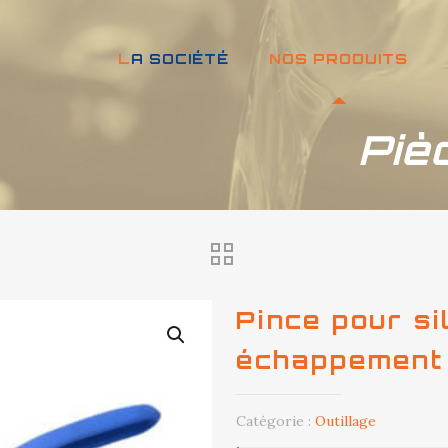
LA SOCIÉTÉ
NOS PRODUITS
Piè
Pince pour si
échappement
Catégorie :
Outillage