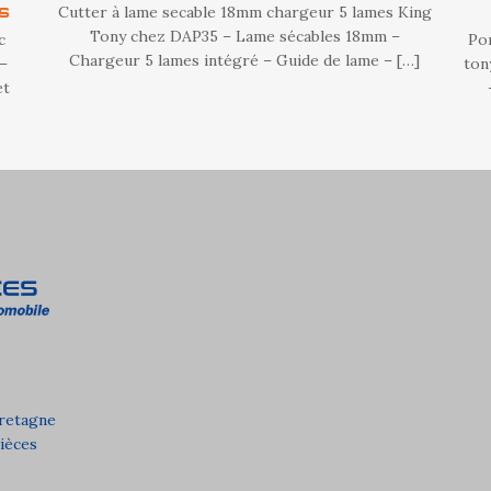
s
Cutter à lame secable 18mm chargeur 5 lames King
Tony chez DAP35 – Lame sécables 18mm –
c
Po
Chargeur 5 lames intégré – Guide de lame –
[…]
 –
ton
et
Bretagne
pièces