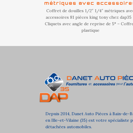
métriques avec accessoire
Coffret de douilles 1/2″ 1/4″ métriques ave
accessoires 81 pièces king tony chez dap35
Cliquets avec angle de reprise de 5° – Coffr
plastique
Depuis 2014, Danet Auto Pièces à Bain-de-
en Ille-et-Vilaine (35) est votre spécialiste 
détachées automobiles.