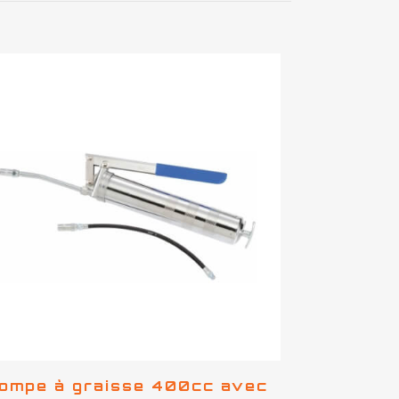
ompe à graisse 400cc avec