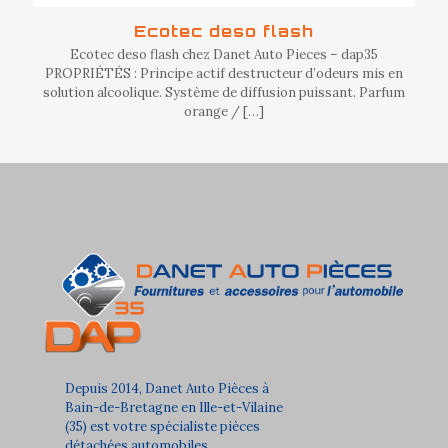
Ecotec deso flash
Ecotec deso flash chez Danet Auto Pieces – dap35
PROPRIÉTÉS : Principe actif destructeur d’odeurs mis en
solution alcoolique. Système de diffusion puissant. Parfum
orange /
[…]
Depuis 2014, Danet Auto Pièces à
Bain-de-Bretagne en Ille-et-Vilaine
(35) est votre spécialiste pièces
détachées automobiles.